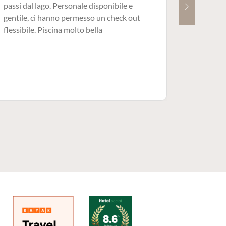
Aufen
passi dal lago. Personale disponibile e
gentile, ci hanno permesso un check out
Top Lage
flessibile. Piscina molto bella
gepflegt
hilfsber
war nich