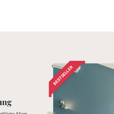
1
BESTSELLER
ung
amtfläche 55qm.