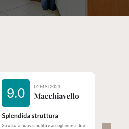
01 MAI 2023
9.0
8.
Macchiavello
Splendida struttura
Entsp
rundu
Struttura nuova, pulita e accogliente a due