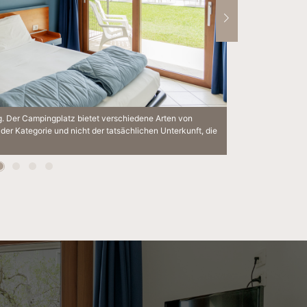
g. Der Campingplatz bietet verschiedene Arten von
Die Bilder diene
der Kategorie und nicht der tatsächlichen Unterkunft, die
Unterkünften an,
zugewiesen wird