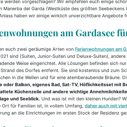
e werden vorgeschlagen? Wir empfehlen euch einige sch
n Manerba del Garda (Westküste des größten Seebeckens Ita
Anlass haben wir einige wirklich unverzichtbare Angebote 
ienwohnungen am Gardasee für
ten euch zwei geräumige Arten von
Ferienwohnungen am G
021 sind (Suiten, Junior-Suiten und Deluxe-Suiten), andere
adende Weise eingerichtet. Alle Lösungen befinden sich nu
 Strand des Dorfes entfernt. Sie sind kostenlos und zum S
chen in die Wellen und für eine atemberaubende Bräune. D
e oder Balkon, eigenes Bad, Sat-TV, Höflichkeitsset mit
attete Küchenzeile und andere wichtige Annehmlichkeiten;
lage und Seeblick.
Und was ist mit den kleinen Hunden? Wi
 Ort für Familien ist, in vollem Umfang,
daher auch mit vie
rung an die Einrichtungen im ersten Stock der Residenz ge