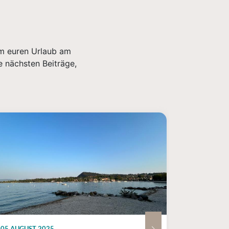
 um euren Urlaub am
e nächsten Beiträge,
05 AUGUST 2025
07 JANUAR