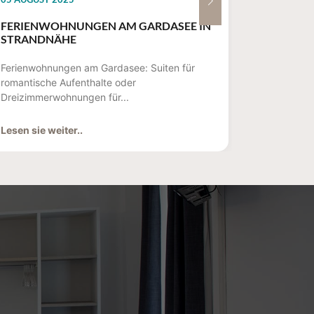
FERIENWOHNUNGEN AM GARDASEE IN
ROMANT
STRANDNÄHE
GARDASE
Ferienwohnungen am Gardasee: Suiten für
Wo kann m
romantische Aufenthalte oder
Zeichen v
Dreizimmerwohnungen für...
Im Molino..
Lesen sie weiter..
Lesen sie 