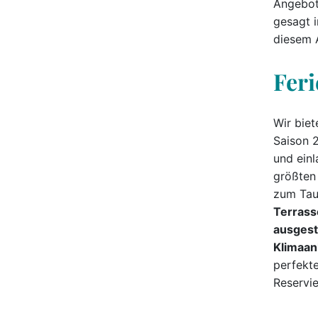
Angebot
gesagt i
diesem 
Fer
Wir bie
Saison 2
und einl
größten
zum Tau
Terrass
ausgest
Klimaan
perfekte
Reservie