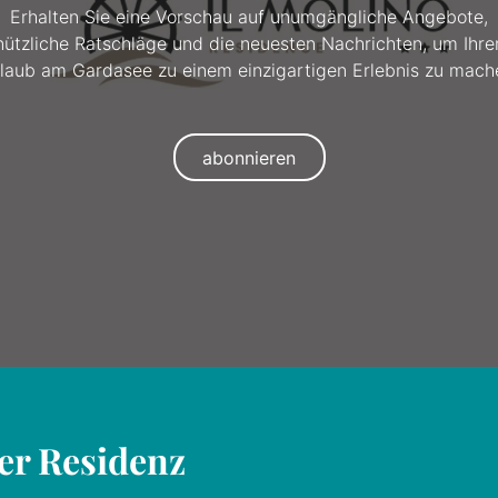
Erhalten Sie eine Vorschau auf unumgängliche Angebote,
nützliche Ratschläge und die neuesten Nachrichten, um Ihre
laub am Gardasee zu einem einzigartigen Erlebnis zu mach
abonnieren
der Residenz