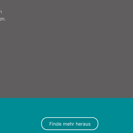
n
en.
Finde mehr heraus