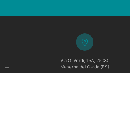
Via G. Verdi, 15A, 25080
Manerba del Garda (BS)
© Copyright 2021 Albergo Residence Molino - Appar
di Garda | P.IVA e C.F. 01627910985 - CIN: IT0171