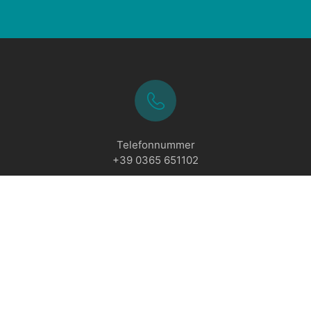
Telefonnummer
+39 0365 651102
tamenti Manerba sul Lago
Datenschutz-Bestimmungen
-
Rechtlic
02A1QRZ7LNGX