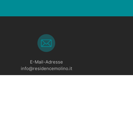
E-Mail-Adresse
info@residencemolino.it
he Hinweise
-
Erklarung zur Barrierefreiheit
-
Glacom®